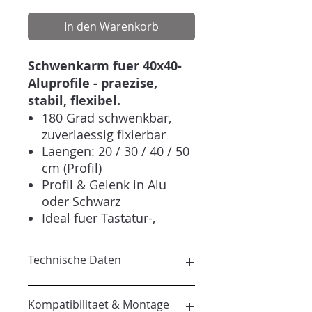
In den Warenkorb
Schwenkarm fuer 40x40-
Aluprofile - praezise,
stabil, flexibel.
180 Grad schwenkbar,
zuverlaessig fixierbar
Laengen: 20 / 30 / 40 / 50
cm (Profil)
Profil & Gelenk in Alu
oder Schwarz
Ideal fuer Tastatur-,
Maus-, Display- oder
Zubehoer-Ablagen
Technische Daten
Der modulare Arm fuer alle,
die ihr Setup ergonomisch
Profil: 40x40mm, I-Typ, Nut 8
und schnell anpassbar
Kompatibilitaet & Montage
Schwenkbereich: 180 Grad