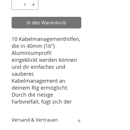
In den Warenkorb
10 Kabelmanagementhilfen,
die in 40mm (16")
Aluminiumprofil
eingeklickt werden können
und dir einfaches und
sauberes
Kabelmanagement an
deinem Rig ermöglicht.
Durch die riesige
Farbvielfalt, fügt sich der
Halter in jedes Setup
nahtlos ein. Die Clips sind
Versand & Vertrauen
sowohl für Item, als auch
für Bosch Profil erhältlich