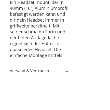
Ein Headset mount, der in
40mm (16") Aluminiumprofil
befestigt werden kann und
dir dein Headset immer in
griffweite bereithält. Mit
seiner schmalen Form und
der tiefen Auflagefläche
eignet sich der Halter für
quasi jedes Headset. Die
einfache Montage mittels
der mitgelieferten
Schrauben und
Versand & Vertrauen
Nutensteine geht auch
Laien leicht von der Hand.
Versand & Lieferzeit
Durch die riesige
Versandkosten und Lieferzeit
Farbvielfalt, fügt sich der
werden live im Checkout
Halter in jedes Setup
berechnet (Sendcloud).
nahtlos ein.
Kostenloser Versand ab: