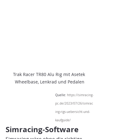
Trak Racer TR80 Alu Rig mit Asetek 
Wheelbase, Lenkrad und Pedalen
Quelle: 
https://simracing-
pc.de/2023/07/26/simrac
ing-rigs-uebersicht-und-
kaufguide/
Simracing-Software