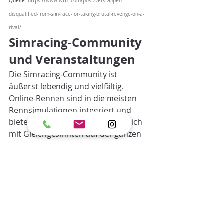
Quelle: 
https://www.wtf1.com/post/verstappen-
disqualified-from-sim-race-for-taking-brutal-revenge-on-a-
rival/
Simracing-Community 
und Veranstaltungen
Die Simracing-Community ist 
äußerst lebendig und vielfältig. 
Online-Rennen sind in die meisten 
Rennsimulationen integriert und 
bieten Spielern die Möglichkeit, sich 
mit Gleichgesinnten auf der ganzen 
Welt zu messen. Darüber hinaus gibt 
es Zusatzservices wie 
Lowfuel 
Motorsport
, die professionelle 
Simracing-Ligen und Turniere 
organisieren.
Für diejenigen, die das Simracing-
Erlebnis persönlich erleben 